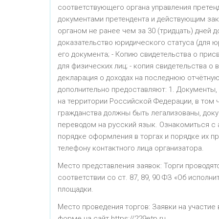
соответствующего органа управления претен
документами претендента и действующим зак
органом не ранее чем за 30 (тридцать) дней 
доказательство юридического статуса (для ю
его документа; - Копию свидетельства о при
для физических лиц; - копия свидетельства о
декларация о доходах на последнюю отчётную 
дополнительно предоставляют: 1. Документы
на территории Российской Федерации, в том
гражданства должны быть легализованы, док
переводом на русский язык. Ознакомиться с 
порядке оформления в торгах и порядке их про
телефону контактного лица организатора.
Место представления заявок: Торги проводятся
соответствии со ст. 87, 89, 90 ФЗ «Об исполн
площадки.
Место проведения торгов: Заявки на участие
форме на сайт https://229etp.ru