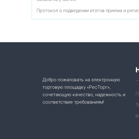
Протокол о подведении итогов приема и регис
Добро пожаловать на электронную
торговую площадку «РесТорг»,
Г
сочетающую качество, надежность и
соответствие требованиям!
Т
К