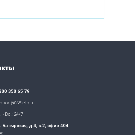
акты
800 350 65 79
pport@229etp.ru
. - Вс.: 24/7
. Батырская, д.4, к.2, офис 404
фа