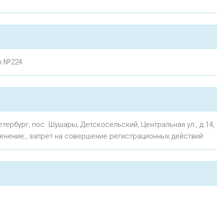
ы №224
ербург, пос. Шушары, Детскосельский, Центральная ул., д.14, корп
менение:, запрет на совершение регистрационных действий