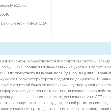
ess-style@bk.ru
68640
реки Екатерингофки, д.29-
ки и документов осуществляется посредством системы электр
ем об аукционе, порядком подачи заявки на участие в торгах и
ЭП должностного лица заявителя (для юр. лиц) или ЭП заявител
кумента Организатору торгов следующие документы: 1. Заявку
ение с отметкой банка об исполнении, подтверждающее внесе
 оформленная доверенность на лицо, имеющее право действов
дения указанные в опросном листе, размещенном на ЭТП в соот
ументов и свидетельства о государственной регистрации; - Н
нов управления претендента (выписки из протоколов, копии 