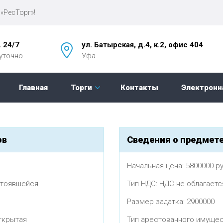
«РесТорг»!
. 24/7
ул. Батырская, д.4, к.2, офис 404
уточно
Уфа
Главная
Торги
Контакты
Электронн
ов
Сведения о предмете
Начальная цена: 5800000 р
стоявшейся
Тип НДС: НДС не облагаетс
Размер задатка: 2900000
ткрытая
Тип арестованного имуще