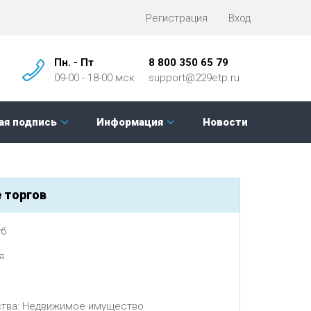
Регистрация
Вход
Пн. - Пт
8 800 350 65 79
09-00 - 18-00 мск
support@229etp.ru
ая подпись
Информация
Новости
 торгов
уб
я
ства: Недвижимое имущество