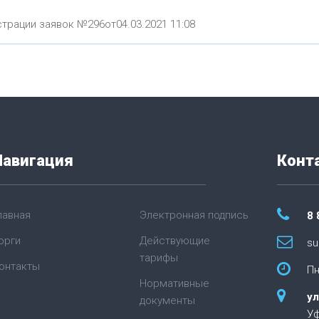
трации заявок №296от04.03.2021 11:08
Навигация
Конт
лавная
Электронная подпись
8 
орги
Действующие
su
тарифы
онтакты
Пн
Нормативные
ул
документы
У