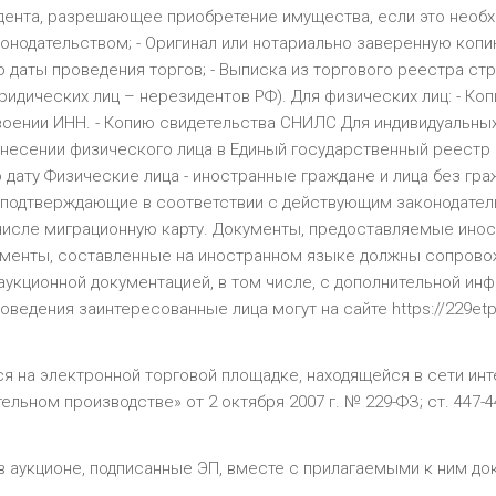
дента, разрешающее приобретение имущества, если это необх
онодательством; - Оригинал или нотариально заверенную коп
до даты проведения торгов; - Выписка из торгового реестра с
ридических лиц – нерезидентов РФ). Для физических лиц: - Ко
своении ИНН. - Копию свидетельства СНИЛС Для индивидуальных
 внесении физического лица в Единый государственный реестр
дату Физические лица - иностранные граждане и лица без граж
, подтверждающие в соответствии с действующим законодател
 числе миграционную карту. Документы, предоставляемые ино
ументы, составленные на иностранном языке должны сопрово
аукционной документацией, в том числе, с дополнительной ин
ведения заинтересованные лица могут на сайте https://229etp.r
 на электронной торговой площадке, находящейся в сети интерн
ительном производстве» от 2 октября 2007 г. № 229-ФЗ; ст. 447
 в аукционе, подписанные ЭП, вместе с прилагаемыми к ним д