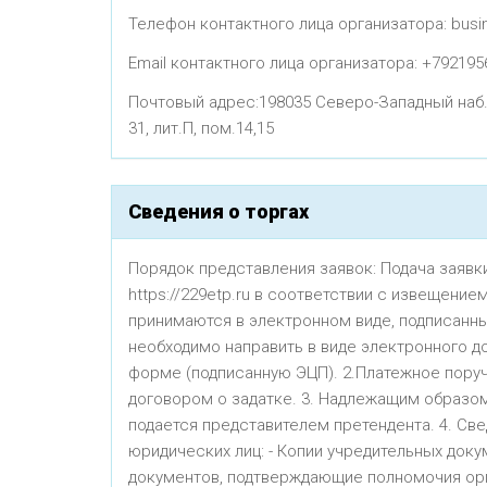
Телефон контактного лица организатора: busin
Email контактного лица организатора: +792195
Почтовый адрес:198035 Северо-Западный наб. 
31, лит.П, пом.14,15
Сведения о торгах
Порядок представления заявок: Подача заяв
https://229etp.ru в соответствии с извещени
принимаются в электронном виде, подписанные 
необходимо направить в виде электронного до
форме (подписанную ЭЦП). 2.Платежное поруч
договором о задатке. 3. Надлежащим образом
подается представителем претендента. 4. Све
юридических лиц: - Копии учредительных док
документов, подтверждающие полномочия орга