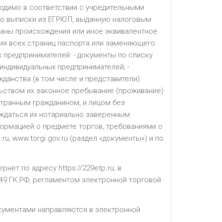
одимо в соответствии с учредительными
ию выписки из ЕГРЮЛ, выданную налоговым
траны происхождения или иное эквивалентное
пия всех страниц паспорта или заменяющего
 предпринимателей: - документы по списку
 индивидуальных предпринимателей; -
данства (в том числе и представители)
ьством их законное пребывание (проживание)
странным гражданином, и лицом без
ждаться их нотариально заверенным
формацией о предмете торгов, требованиями о
u, www.torgi.gov.ru (раздел «документы») и по
ет по адресу https://229etp.ru, в
-449 ГК РФ, регламентом электронной торговой
окументами направляются в электронной